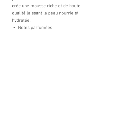
crée une mousse riche et de haute
qualité laissant la peau nourrie et
hydratée.
Notes parfumées
Un accord fougère frais aux notes
de tête herbacées de lavande
bergamote sur des notes vertes
reposant sur un cœur de géranium
et de fougère verte tendre. La base
de ce parfum est ambrée avec de la
mousse coriace de cèdre et du
musc. Contient de l'huile de bois de
cèdre, de l'huile de patchouli et du
lavandin grosso. 150GR