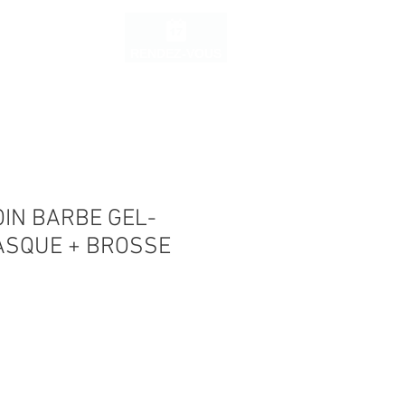
Se con
ages
More
RENDEZ-VOUS
IN BARBE GEL-
ASQUE + BROSSE
Prix
€
promotionnel